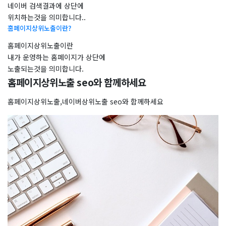
네이버 검색결과에 상단에
위치하는것을 의미합니다..
홈페이지상위노출이란?
홈페이지상위노출이란
내가 운영하는 홈페이지가 상단에
노출되는것을 의미합니다.
홈페이지상위노출 seo와 함께하세요
홈페이지상위노출,네이버상위노출 seo와 함께하세요