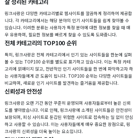
잘 정리된 카테고리
링크사랑은 다양한 카테고리별로 웹사이트를 깔끔하게 정리하여 제공합
니다. 각 카테고리에서는 해당 분야의 인기 사이트들을 쉽게 찾아볼 수
있습니다. 이러한 분류는 사용자가 특정 분야에 대한 정보를 찾을 때 매
우 유용하며, 필요한 정보를 빠르게 찾을 수 있도록 도와줍니다.
전체 카테고리의 TOP100 순위
특히, 링크사랑은 전체 카테고리에서 인기 있는 사이트들을 한눈에 살펴
볼 수 있는 TOP100 순위를 별도로 표기하고 있습니다. 이는 특정 카테
고리에 얽매이지 않고, 전반적인 인기 사이트들을 한 번에 파악하고자 하
는 사용자들에게 큰 도움이 됩니다. TOP100 순위는 다양한 사이트들을
비교하며, 새로운 인기 사이트를 발견하는 즐거움을 제공합니다.
신뢰성과 안전성
링크사랑은 오랜 기간 동안 꾸준히 운영되며 사용자들로부터 높은 신뢰
도를 쌓아왔습니다. 이로 인해, 링크사랑에 소개된 사이트들은 안전성이
보장되며, 피싱 사이트로 둔갑된 위험한 사이트로 접속하는 일 없이 안심
하고 사용할 수 있습니다. 이는 사용자들에게 매우 중요한 장점으로, 링
크사랑의 신뢰성을 더욱 높이는 요소입니다.