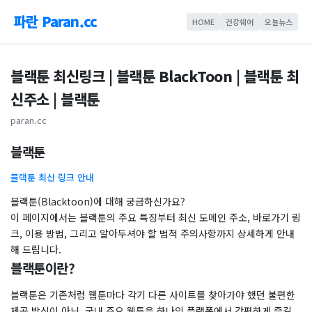
파란 Paran.cc
HOME
건강쉐어
오늘뉴스
블랙툰 최신링크 | 블랙툰 BlackToon | 블랙툰 최
신주소 | 블랙툰
paran.cc
​블랙툰
블랙툰 최신 링크 안내
블랙툰(Blacktoon)에 대해 궁금하신가요?
이 페이지에서는 블랙툰의 주요 특징부터 최신 도메인 주소, 바로가기 링
크, 이용 방법, 그리고 알아두셔야 할 법적 주의사항까지 상세하게 안내
해 드립니다.
블랙툰이란?
블랙툰은 기존처럼 웹툰마다 각기 다른 사이트를 찾아가야 했던 불편한
제공 방식이 아닌, 국내 주요 웹툰을 하나의 플랫폼에서 간편하게 즐길