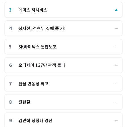
3
데미스 허사비스
▲
4
정지선, 전현무 집에 좀 가!
―
5
SK하이닉스 통합노조
―
6
오디세이 137만 관객 돌파
―
7
환율 변동성 최고
―
8
전한길
―
9
김민석 정청래 경선
―