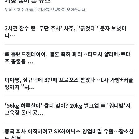
가장 많이 본 뉴스
누적 조회수가 높은 기사를 요약하여 보여줍니다.
3시간 잠수 탄 '무단 주차' 차주, "긁었다" 문자 보냈더
니…
톰 홀랜드젠데이아, 결혼 축하 파티…티모시 샬라메·로다
주 총출동 ...
이아영, 심규덕에 3번째 프로포즈 받았다…L사 가방+커플
링까지 "뤼...
'56kg 하루살이' 쌈디 맞아? 20kg 벌크업 후 '워터밤'서
근육질 몸매 공...
중국 회사 이직하려고 SK하이닉스 영업비밀 유출…항소심
도 실형