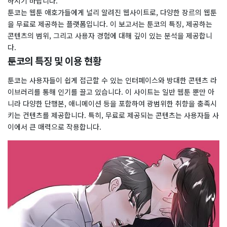
하시기 바랍니다.
툰코는 웹툰 애호가들에게 널리 알려진 웹사이트로, 다양한 장르의 웹툰
을 무료로 제공하는 플랫폼입니다. 이 보고서는 툰코의 특징, 제공하는
콘텐츠의 범위, 그리고 사용자 경험에 대해 깊이 있는 분석을 제공합니
다.
툰코의 특징 및 이용 현황
툰코는 사용자들이 쉽게 접근할 수 있는 인터페이스와 방대한 콘텐츠 라
이브러리를 통해 인기를 끌고 있습니다. 이 사이트는 일반 웹툰 뿐만 아
니라 다양한 단행본, 애니메이션 등을 포함하여 광범위한 취향을 충족시
키는 컨텐츠를 제공합니다. 특히, 무료로 제공되는 콘텐츠는 사용자들 사
이에서 큰 매력으로 작용합니다.