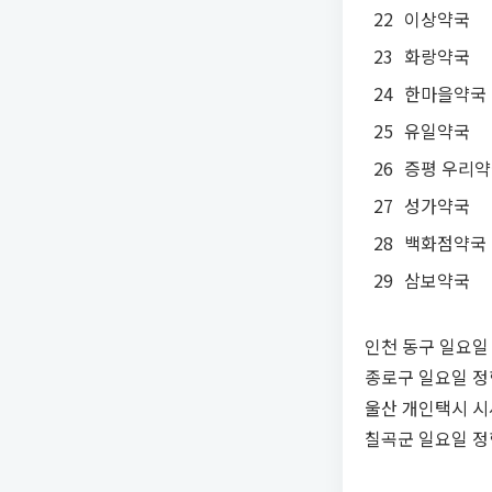
22
이상약국
23
화랑약국
24
한마을약국
25
유일약국
26
증평 우리
27
성가약국
28
백화점약국
29
삼보약국
인천 동구 일요일 
종로구 일요일 정
울산 개인택시 시
칠곡군 일요일 정