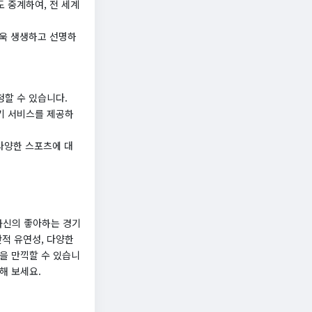
도 중계하여, 전 세계
더욱 생생하고 선명하
청할 수 있습니다.
기 서비스를 제공하
 다양한 스포츠에 대
자신의 좋아하는 경기
간적 유연성, 다양한
을 만끽할 수 있습니
해 보세요.