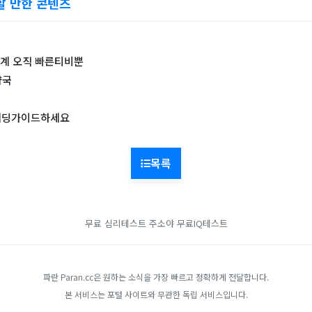
할 만한 콘텐츠
계 오직 빠른티비뿐
약국
 웨딩가이드하세요
목록
무료 심리테스트
주소야
무료IQ테스트
파란 Paran.cc은 원하는 소식을 가장 빠르고 정확하게 전달합니다.
본 서비스는 포털 사이트와 무관한 독립 서비스입니다.