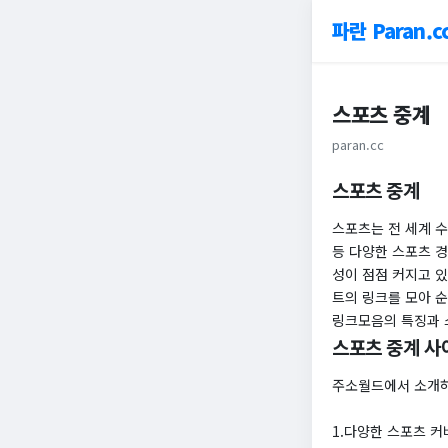
파란 Paran.c
스포츠 중계
paran.cc
스포츠 중계
스포츠는 전 세계 
등 다양한 스포츠 
성이 점점 커지고 
트의 링크를 모아 
링크모음의 특징과 
스포츠 중계 사
주소월드에서 소개하
1.다양한 스포츠 커