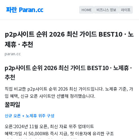
파란 Paran.cc
HOME
비즈니스 정보
라이프
p2p사이트 순위 2026 최신 가이드 BEST10 · 노
제휴 · 추천
paran.cc
p2p사이트 순위 2026 최신 가이드 BEST10 · 노제휴 ·
추천
직접 비교한 p2p사이트 순위 2026 최신 가이드입니다. 노제휴 기준, 가
입 혜택, 신규 오픈 사이트만 선별해 정리했습니다.
꿀파일
신규 오픈 + 노제휴 위주 구성
오픈:2024년 11월 오픈, 최신 자료 위주 업데이트
혜택:가입 시 50,000MB 즉시 지급, 첫 이용자에 유리한 구조