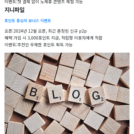
이벤트:첫 결제 없이 노제휴 콘텐츠 체험 가능
지니파일
포인트 중심의 보너스 이벤트
오픈:2024년 12월 오픈, 최근 론칭된 신규 p2p
혜택:가입 시 3,000포인트 지급, 적립형 이용자에게 적합
이벤트:추천인 무제한 포인트 획득 가능