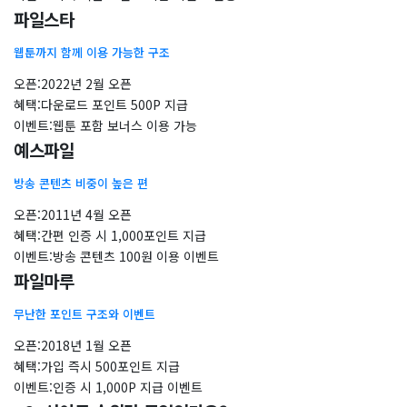
파일스타
웹툰까지 함께 이용 가능한 구조
오픈:2022년 2월 오픈
혜택:다운로드 포인트 500P 지급
이벤트:웹툰 포함 보너스 이용 가능
예스파일
방송 콘텐츠 비중이 높은 편
오픈:2011년 4월 오픈
혜택:간편 인증 시 1,000포인트 지급
이벤트:방송 콘텐츠 100원 이용 이벤트
파일마루
무난한 포인트 구조와 이벤트
오픈:2018년 1월 오픈
혜택:가입 즉시 500포인트 지급
이벤트:인증 시 1,000P 지급 이벤트