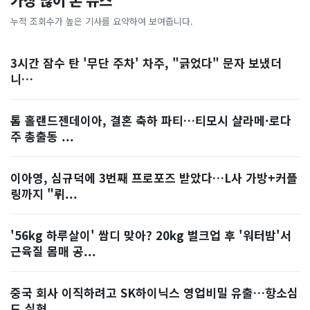
가장 많이 본 뉴스
누적 조회수가 높은 기사를 요약하여 보여줍니다.
3시간 잠수 탄 '무단 주차' 차주, "긁었다" 문자 보냈더
니…
톰 홀랜드젠데이아, 결혼 축하 파티…티모시 샬라메·로다
주 총출동 ...
이아영, 심규덕에 3번째 프로포즈 받았다…L사 가방+커플
링까지 "뤼...
'56kg 하루살이' 쌈디 맞아? 20kg 벌크업 후 '워터밤'서
근육질 몸매 공...
중국 회사 이직하려고 SK하이닉스 영업비밀 유출…항소심
도 실형