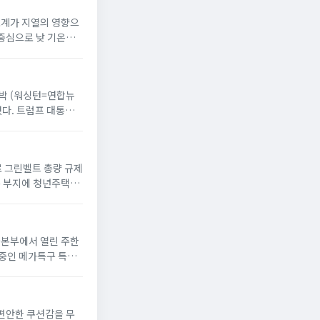
온도계가 지열의 영향으
 중심으로 낮 기온이
 반박 (워싱턴=연합뉴
했다. 트럼프 대통령
으로 그린벨트 총량 규제
옥 부지에 청년주택”
서울본부에서 열린 주한
 중인 메가특구 특별
 편안한 쿠션감을 무