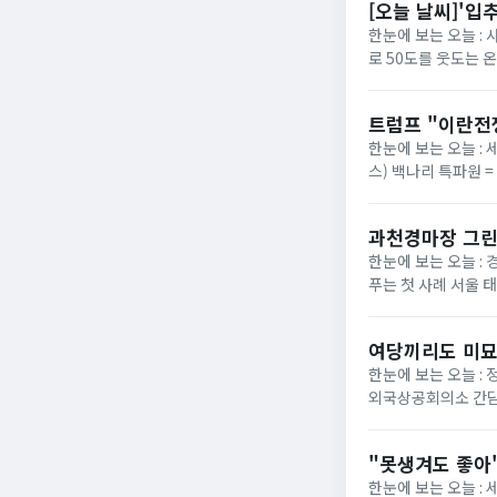
[오늘 날씨]'입
한눈에 보는 오늘 :
로 50도를 웃도는 
40도에 육박할 전망이
트럼프 "이란전
한눈에 보는 오늘 : 
스) 백나리 특파원 
은 이날 백악관 행정
과천경마장 그린
한눈에 보는 오늘 : 
푸는 첫 사례 서울 
정부가 경기 과천 경마장
여당끼리도 미묘
한눈에 보는 오늘 :
외국상공회의소 간담
법의 핵심 쟁점으로 부
"못생겨도 좋아"
한눈에 보는 오늘 :