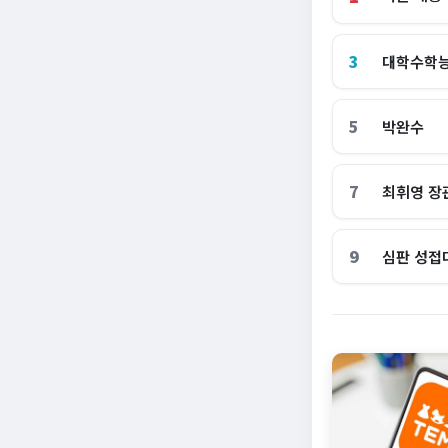
3
대학수학
5
박완수
7
최휘영 장
9
심판 성접