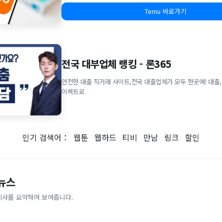
Temu 바로가기
전국 대부업체 랭킹 - 론365
안전한 대출 직거래 사이트,전국 대출업체가 모두 한곳에! 대출,
이렉트로
인기 검색어：
웹툰
웹하드
티비
만남
링크
할인
 뉴스
기사를 요약하여 보여줍니다.