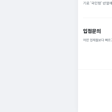
기로 '국민템' 반열
넓은 발볼과 부드러운
입점문의
어떤 업체들보다 빠르