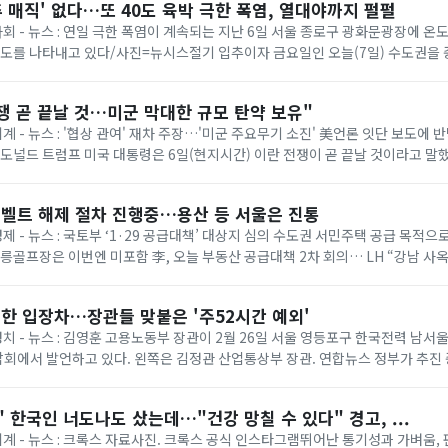
추 매직' 없다…또 40도 육박 극한 폭염, 열대야까지 펄펄
 사회 - 뉴스 : 연일 극한 폭염이 계속되는 지난 6일 서울 종로구 광화문광장에 
온도를 나타내고 있다/사진=뉴시스절기 입추이자 금요일인 오늘(7일) 수도권을
다. 기상청에 따르면 이날은 ...
쟁 곧 끝날 것…미군 막대한 규모 탄약 보유"
세계 - 뉴스 : '협상 관여' 재차 주장…'미군 주요무기 소진' 美언론 잇단 보도에
= 도널드 트럼프 미국 대통령은 6일(현지시간) 이란 전쟁이 곧 끝날 것이라고 말
명령 서명식에서 취재진과...
벨트 해제 절차 진행중…용산 등 서울은 진통
경제 - 뉴스 : 국토부 ‘1·29 공급대책’ 대상지 심의 수도권 서민주택 공급 목적
태릉골프장은 이번엔 미포함 李, 오늘 부동산 공급대책 2차 회의… LH “강남 사
 등 올해 1·...
한 입장차…장관들 맞붙은 '주52시간 예외'
 정치 - 뉴스 : 김영훈 고용노동부 장관이 2월 26일 서울 영등포구 한국전력 남
회에서 발언하고 있다. 왼쪽은 김정관 산업통상부 장관. 연합뉴스 정부가 추진
상한 ‘주 52시간제 특례’가 정...
 한국인 너도나도 샀는데…"건강 망칠 수 있다" 경고, ...
 세계 - 뉴스 : 크록스 자료사진. 크록스 공식 인스타그램뛰어난 통기성과 가벼움,