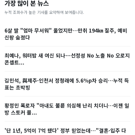
가장 많이 본 뉴스
누적 조회수가 높은 기사를 요약하여 보여줍니다.
6살 딸 "엄마 무서워" 울었지만…만취 194㎞ 질주, 예비
신랑 숨졌다
최예나, 워터밤 새 여신 되나···선정성 No 노출 No 오로지
콘셉트...
김민석, 與제주·인천서 정청래에 5.6%p차 승리…누적 득
표는 초박빙
황정민 폭로자 "아내도 불륜 의심해 난리 치더니…이젠 일
방 스토커 몰...
'단 1년, 5억이 7억 됐다' 정부 믿었는데…"결혼·입주 다