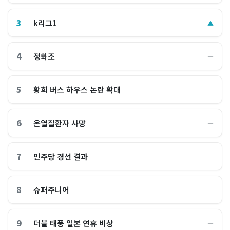
3
k리그1
▲
4
정화조
―
5
황희 버스 하우스 논란 확대
―
6
온열질환자 사망
―
7
민주당 경선 결과
―
8
슈퍼주니어
―
9
더블 태풍 일본 연휴 비상
―