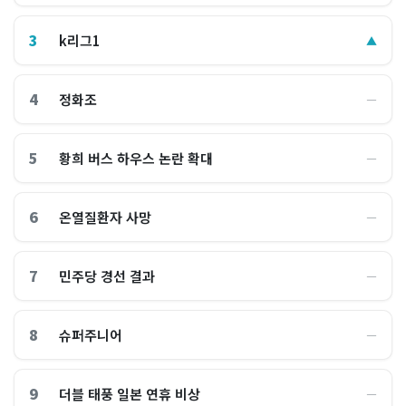
3
k리그1
▲
4
정화조
―
5
황희 버스 하우스 논란 확대
―
6
온열질환자 사망
―
7
민주당 경선 결과
―
8
슈퍼주니어
―
9
더블 태풍 일본 연휴 비상
―