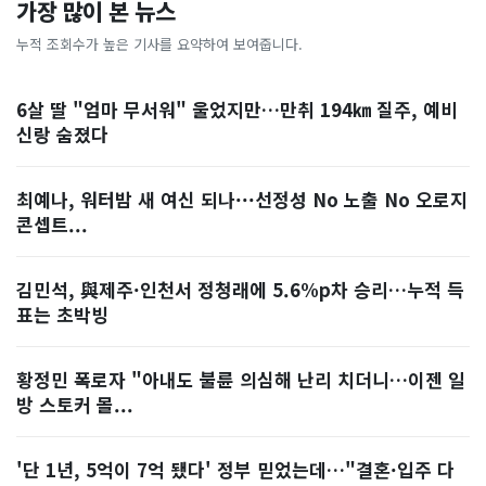
가장 많이 본 뉴스
누적 조회수가 높은 기사를 요약하여 보여줍니다.
6살 딸 "엄마 무서워" 울었지만…만취 194㎞ 질주, 예비
신랑 숨졌다
최예나, 워터밤 새 여신 되나···선정성 No 노출 No 오로지
콘셉트...
김민석, 與제주·인천서 정청래에 5.6%p차 승리…누적 득
표는 초박빙
황정민 폭로자 "아내도 불륜 의심해 난리 치더니…이젠 일
방 스토커 몰...
'단 1년, 5억이 7억 됐다' 정부 믿었는데…"결혼·입주 다