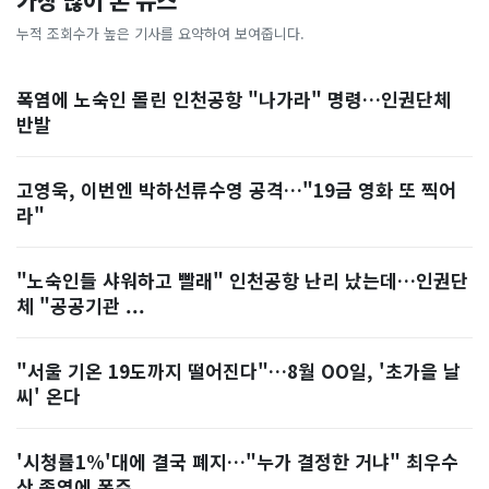
가장 많이 본 뉴스
누적 조회수가 높은 기사를 요약하여 보여줍니다.
폭염에 노숙인 몰린 인천공항 "나가라" 명령…인권단체
반발
고영욱, 이번엔 박하선류수영 공격…"19금 영화 또 찍어
라"
"노숙인들 샤워하고 빨래" 인천공항 난리 났는데…인권단
체 "공공기관 ...
"서울 기온 19도까지 떨어진다"…8월 OO일, '초가을 날
씨' 온다
'시청률1%'대에 결국 폐지…"누가 결정한 거냐" 최우수
산 종영에 폭주