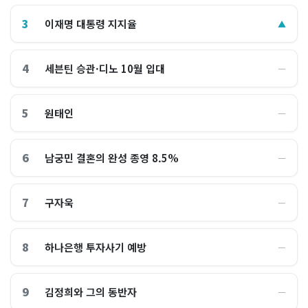
3
이재명 대통령 지지율
▲
4
세븐틴 승관·디노 10월 입대
―
5
원태인
―
6
남궁민 결혼의 완성 종영 8.5%
―
7
구자욱
―
8
하나은행 투자사기 예방
―
9
김정희와 그의 동반자
―