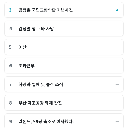
3
김정은 국립교향악단 기념사진
▲
4
김정렬 형 구타 사망
―
5
예산
―
6
초과근무
―
7
하영과 열애 및 출격 소식
―
8
부산 제조공장 화재 완진
―
9
리센느, 99평 숙소로 이사했다.
―