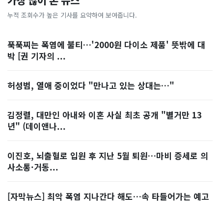
가장 많이 본 뉴스
누적 조회수가 높은 기사를 요약하여 보여줍니다.
푹푹찌는 폭염에 불티…'2000원 다이소 제품' 뜻밖에 대
박 [권 기자의 ...
허성범, 열애 중이었다 "만나고 있는 상대는…"
김정렬, 대만인 아내와 이혼 사실 최초 공개 "별거만 13
년" (데이앤나...
이진호, 뇌출혈로 입원 후 지난 5월 퇴원…마비 증세로 의
사소통·거동...
[자막뉴스] 최악 폭염 지나간다 해도…속 타들어가는 예고