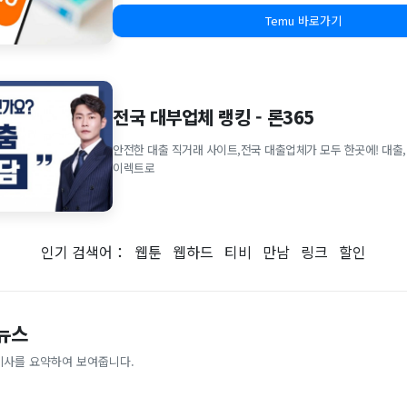
Temu 바로가기
전국 대부업체 랭킹 - 론365
안전한 대출 직거래 사이트,전국 대출업체가 모두 한곳에! 대출,
이렉트로
인기 검색어：
웹툰
웹하드
티비
만남
링크
할인
 뉴스
기사를 요약하여 보여줍니다.