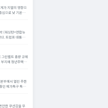
온도계가 지열의 영향으
 중심으로 낮 기온이
 반박 (워싱턴=연합뉴
했다. 트럼프 대통령
으로 그린벨트 총량 규제
옥 부지에 청년주택”
서울본부에서 열린 주한
 중인 메가특구 특별
 편안한 쿠션감을 무