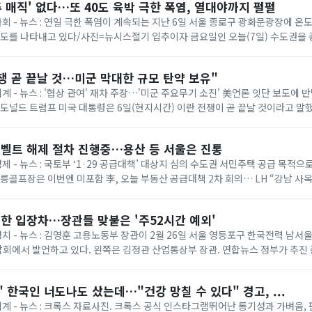
추 매직' 없다…또 40도 육박 극한 폭염, 열대야까지 펄펄
 사회 - 뉴스 : 연일 극한 폭염이 계속되는 지난 6일 서울 종로구 광화문광장에 
온도를 나타내고 있다/사진=뉴시스절기 입추이자 금요일인 오늘(7일) 수도권을
다. 기상청에 따르면 이날은 ...
쟁 곧 끝날 것…미군 막대한 규모 탄약 보유"
세계 - 뉴스 : '협상 관여' 재차 주장…'미군 주요무기 소진' 美언론 잇단 보도에
= 도널드 트럼프 미국 대통령은 6일(현지시간) 이란 전쟁이 곧 끝날 것이라고 말
명령 서명식에서 취재진과...
벨트 해제 절차 진행중…용산 등 서울은 진통
경제 - 뉴스 : 국토부 ‘1·29 공급대책’ 대상지 심의 수도권 서민주택 공급 목적
태릉골프장은 이번엔 미포함 李, 오늘 부동산 공급대책 2차 회의… LH “강남 사
 등 올해 1·...
한 입장차…장관들 맞붙은 '주52시간 예외'
 정치 - 뉴스 : 김영훈 고용노동부 장관이 2월 26일 서울 영등포구 한국전력 남
회에서 발언하고 있다. 왼쪽은 김정관 산업통상부 장관. 연합뉴스 정부가 추진
상한 ‘주 52시간제 특례’가 정...
 한국인 너도나도 샀는데…"건강 망칠 수 있다" 경고, ...
 세계 - 뉴스 : 크록스 자료사진. 크록스 공식 인스타그램뛰어난 통기성과 가벼움,