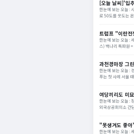
[오늘 날씨]'입
한눈에 보는 오늘 :
로 50도를 웃도는 
40도에 육박할 전망이
트럼프 "이란전
한눈에 보는 오늘 : 
스) 백나리 특파원 
은 이날 백악관 행정
과천경마장 그린
한눈에 보는 오늘 : 
푸는 첫 사례 서울 
정부가 경기 과천 경마장
여당끼리도 미묘
한눈에 보는 오늘 :
외국상공회의소 간담
법의 핵심 쟁점으로 부
"못생겨도 좋아"
한눈에 보는 오늘 :