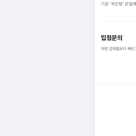
기로 '국민템' 반열
넓은 발볼과 부드러운
입점문의
어떤 업체들보다 빠르