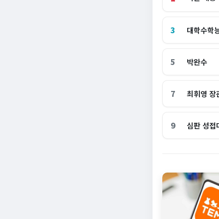
3
대학수학
5
박완수
7
최휘영 장
9
심판 성접