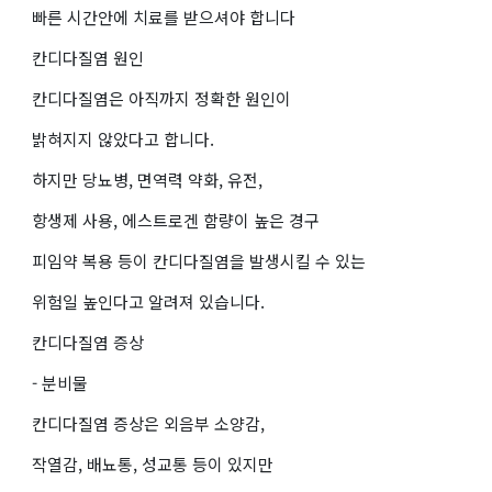
빠른 시간안에 치료를 받으셔야 합니다
칸디다질염 원인
칸디다질염은 아직까지 정확한 원인이
밝혀지지 않았다고 합니다.
하지만 당뇨병, 면역력 약화, 유전,
항생제 사용, 에스트로겐 함량이 높은 경구
피임약 복용 등이 칸디다질염을 발생시킬 수 있는
위험일 높인다고 알려져 있습니다.
칸디다질염 증상
- 분비물
칸디다질염 증상은 외음부 소양감,
작열감, 배뇨통, 성교통 등이 있지만