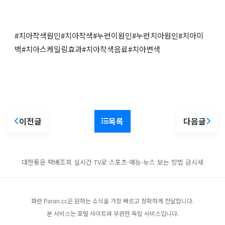
#치아착색원인#치아착색#누런이원인#누런치아원인#치아미
백#치아스케일링효과#치아착색음료#치아변색
이전글
목록
다음글
대한통운 택배조회
실시간 TV로 스포츠·예능·뉴스 보는 방법
금시세
파란 Paran.cc은 원하는 소식을 가장 빠르고 정확하게 전달합니다.
본 서비스는 포털 사이트와 무관한 독립 서비스입니다.